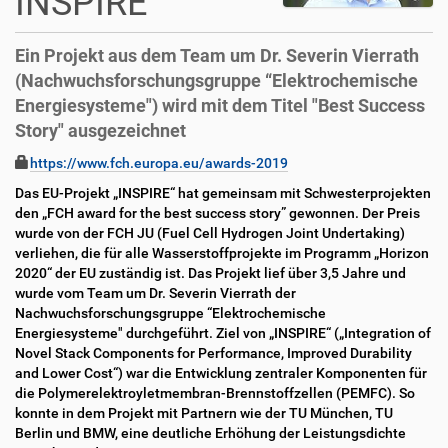
INSPIRE
Ein Projekt aus dem Team um Dr. Severin Vierrath
(Nachwuchsforschungsgruppe “Elektrochemische
Energiesysteme") wird mit dem Titel "Best Success
Story" ausgezeichnet
D
A
https://www.fch.europa.eu/awards-2019
i
r
Das EU-Projekt „INSPIRE“ hat gemeinsam mit Schwesterprojekten
r
t
den „FCH award for the best success story” gewonnen. Der Preis
e
i
wurde von der FCH JU (Fuel Cell Hydrogen Joint Undertaking)
k
k
verliehen, die für alle Wasserstoffprojekte im Programm „Horizon
t
e
2020“ der EU zuständig ist. Das Projekt lief über 3,5 Jahre und
z
l
wurde vom Team um Dr. Severin Vierrath der
u
a
Nachwuchsforschungsgruppe “Elektrochemische
g
k
Energiesysteme" durchgeführt. Ziel von „INSPIRE“ („Integration of
r
t
Novel Stack Components for Performance, Improved Durability
i
i
and Lower Cost“) war die Entwicklung zentraler Komponenten für
f
o
die Polymerelektroyletmembran-Brennstoffzellen (PEMFC). So
f
n
konnte in dem Projekt mit Partnern wie der TU München, TU
e
Berlin und BMW, eine deutliche Erhöhung der Leistungsdichte
n