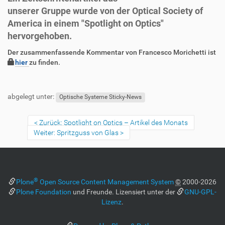
unserer Gruppe wurde von der Optical Society of
America in einem "Spotlight on Optics"
hervorgehoben.
D
A
Der zusammenfassende Kommentar von Francesco Morichetti ist
i
r
hier
zu finden.
r
t
F
B
e
i
u
e
k
k
abgelegt unter:
ß
n
Optische Systeme Sticky-News
t
e
z
u
z
l
e
t
u
a
Zurück: Spotlight on Optics – Artikel des Monats
i
z
g
k
Weiter: Spritzguss von Glas
l
e
r
t
e
r
i
i
s
f
o
p
f
n
e
®
Plone
Open Source Content Management System
©
2000-2026
e
z
Plone Foundation
und Freunde. Lizensiert unter der
GNU-GPL-
n
i
Lizenz
.
f
i