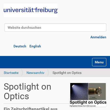
Website durchsuchen
Erweiterte Suche…
Anmelden
Deutsch
English
Navigatio
Startseite
Newsarchiv
Spotlight on Optics
Spotlight on
Optics
Ein Zeitschriftenartikel aus