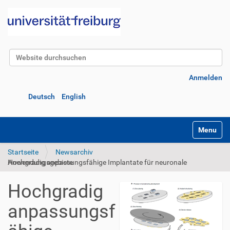
Website durchsuchen
Erweiterte Suche…
Anmelden
Deutsch
English
Navigatio
Startseite
Newsarchiv
Hochgradig anpassungsfähige Implantate für neuronale Anwendungsgebiete
Hochgradig
anpassungsf