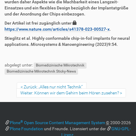
wurden daher Aspekte wie die Machbarkeit eines Langzeit-
Einsatzes und ein flexibles Design bezüglich der Implantatgröße
und der Anordnung der Chips einbezogen.
Der Artikel ist frei zugänglich unter
https://www.nature.com/articles/s41378-023-00527-x
.
Stieglitz et al. Highly conformable chip-in-foil implants for neural
applications.
Microsystems & Nanoengineering
(2023)9:54.
abgelegt unter:
Biomedizinische Mikrotechnik
Biomedizinische Mikrotechnik Sticky-News
Zurück: „Alles nur nicht Technik“
Weiter: Können wir dem Gehirn beim Hören zusehen?
®
Plone
Open Source Content Management System
©
2000-2026
Plone Foundation
und Freunde. Lizensiert unter der
GNU-GPL-
Lizenz
.