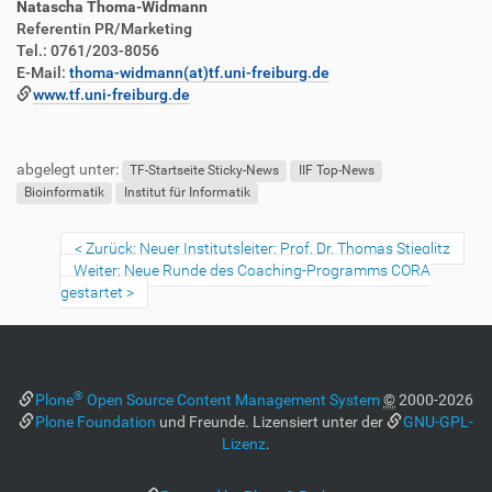
Natascha Thoma-Widmann
Referentin PR/Marketing
Tel.: 0761/203-8056
E-Mail:
thoma-widmann(at)tf.uni-freiburg.de
www.tf.uni-freiburg.de
F
B
u
e
abgelegt unter:
ß
n
TF-Startseite Sticky-News
IIF Top-News
z
u
Bioinformatik
Institut für Informatik
e
t
i
z
Zurück: Neuer Institutsleiter: Prof. Dr. Thomas Stieglitz
l
e
Weiter: Neue Runde des Coaching-Programms CORA
e
r
gestartet
s
p
e
z
i
®
Plone
Open Source Content Management System
©
2000-2026
f
Plone Foundation
und Freunde. Lizensiert unter der
GNU-GPL-
i
Lizenz
.
s
c