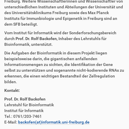
Freiburg. Weitere Wissenschaftlerinnen und Wissenschaftler von
e
unterschiedlichen Instituten und Abteilungen der Universität und
n
des Universitätsklinikums Freiburg sowie des Max Planck
Instituts für Immunbiologie und Epigenetik in Freiburg sind an
dem SFB beteiligt.
Vom Institut für Informatik wird der Sonderforschungsbereich
durch
Prof. Dr. Rolf Backofen
, Inhaber des Lehrstuhls für
Bioinformatik, unterstützt.
Die Aufgaben der Bioinformatik in diesem Projekt liegen
beispielsweise darin, die gigantischen anfallenden
Informationsmengen zu sichten, die Identifikation der Gene
selbst zu unterstützen und sogenannte nicht-kodierende RNAs zu
erkennen, die einen wichtigen Bestandteil der Zellregulation
bilden.
Kontakt:
Prof. Dr. Rolf Backofen
Lehrstuhl für Bioinformatik
Institut für Informatik
Tel.: 0761/203-7461
E-Mail:
backofen(at)informatik.uni-freiburg.de