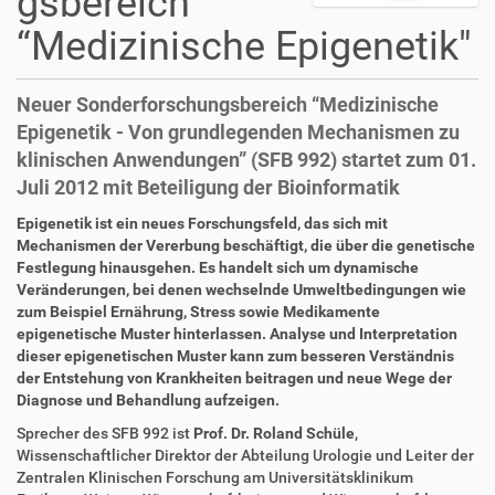
gsbereich
“Medizinische Epigenetik"
Neuer Sonderforschungsbereich “Medizinische
Epigenetik - Von grundlegenden Mechanismen zu
klinischen Anwendungen” (SFB 992) startet zum 01.
Juli 2012 mit Beteiligung der Bioinformatik
D
A
Epigenetik ist ein neues Forschungsfeld, das sich mit
i
r
Mechanismen der Vererbung beschäftigt, die über die genetische
r
t
Festlegung hinausgehen. Es handelt sich um dynamische
e
i
Veränderungen, bei denen wechselnde Umweltbedingungen wie
k
k
zum Beispiel Ernährung, Stress sowie Medikamente
t
e
epigenetische Muster hinterlassen. Analyse und Interpretation
z
l
dieser epigenetischen Muster kann zum besseren Verständnis
u
a
der Entstehung von Krankheiten beitragen und neue Wege der
g
k
Diagnose und Behandlung aufzeigen.
r
t
Sprecher des SFB 992 ist
Prof. Dr. Roland Schüle
,
i
i
Wissenschaftlicher Direktor der Abteilung Urologie und Leiter der
f
o
Zentralen Klinischen Forschung am Universitätsklinikum
f
n