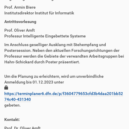
Prof. Armin Biere
Institutsdirektor Institut für Informatik
Antrittsvorlesung
Prof. Oliver Amft
Professur Intelligente Eingebettete Systeme
Im Anschluss geselliger Ausklang mit Stehempfang und
Postersession. Neben den aktuellen Forschungsrichtungen der
Professur werden die Gebiete der verwandten Arbeitsgruppen bei
Hahn-Schickard durch Poster präsentiert.
Um die Planung zu erleichtern, wird um unverbindliche
Anmeldung bis 01.12.2023 unter
https://terminplaner6.dfn.de/p/f3604779653cfd3b4daa201bb52
74c40-431340
gebeten.
Kontakt:
Prof. Dr. Oliver Amft