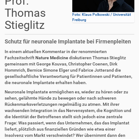
Prof.
Thomas
Foto: Klaus Polkowski / Universität
Freiburg
Stieglitz
Schutz für neuronale Implantate bei Firmenpleiten
In einem aktuellen Kommentar in der renommierten
Fachzeitschrift
Nature Medicine
diskutieren Thomas Stieglitz
gemeinsam mit George Kouvas, Christopher Coenen, Dirk
Hommrich, Bernice Simone Elger und Fabrice Jotterand die
gesellschaftliche Verantwortung für Patientinnen und Patienten,
die neuronale Implantate erhalten haben.
Neuronale Implantate ermöglichen es, wieder zu hören oder zu
sehen, gelähmte Hände zu bewegen oder nach schweren
Rückenmarksverletzungen regelmäßig zu atmen. Mit ihrer
wachsenden Integration in das Nervensystem, die Kognition und
die Identität der Betroffenen stellt sich jedoch eine zentrale
Frage: Was passiert, wenn das Unternehmen, das das Implantat
liefert, plötzlich aus finanziellen Gründen wie etwa einer
Insolvenz vom Markt verschwindet? Wer übernimmt dann den