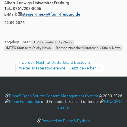
Albert-Ludwigs-Universität Freiburg
Tel.: 0761/203-8056
E-Mail:
steiger-merx@tf.uni-freiburg.de
22.09.2025
abgelegt unter:
TF-Startseite Sticky-News
IMTEK Startseite Sticky-News
Biomedizinische Mikrotechnik Sticky-News
Zurück: Nachruf Dr. Burkhard Büstgens
Weiter: Masterstudierende – Jetzt bewerben!
®
Plone
Open Source Content Management System
©
2000-2026
Plone Foundation
und Freunde. Lizensiert unter der
GNU-GPL-
Lizenz
.
Powered by Plone & Python