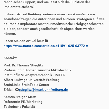
technischen Support, und wie lässt sich die Funktion der
Implantate sichern?
In ihrem Artikel
Building resilience when neural implants are
abandoned
zeigen die Autorinnen und Autoren Strategien auf, wie
neuronale Implantate nicht nur medizinische Erfolgsgeschichten
bleiben, sondern auch gesellschaftlich abgesichert werden
können.
Lesen Sie den Artikel hier:
https://www.nature.com/articles/s41591-025-03772-x
Kontakt:
Prof. Dr. Thomas
Stieglitz
Professur für Biomedizinische Mikrotechnik
Institut für Mikrosystemtechnik - IMTEK
Albert-Ludwigs-Universität Freiburg
BrainLinks-BrainTools Center
E-Mail:
stieglitz@imtek.uni-freiburg.de
Kerstin Steiger-Merx
Referentin PR/Marketing
Technische Fakultät