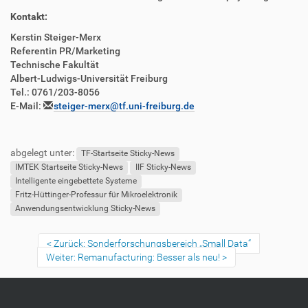
Kontakt:
Kerstin Steiger-Merx
Referentin PR/Marketing
Technische Fakultät
Albert-Ludwigs-Universität Freiburg
Tel.: 0761/203-8056
E-Mail:
steiger-merx@tf.uni-freiburg.de
abgelegt unter:
TF-Startseite Sticky-News
IMTEK Startseite Sticky-News
IIF Sticky-News
Intelligente eingebettete Systeme
Fritz-Hüttinger-Professur für Mikroelektronik
Anwendungsentwicklung Sticky-News
Zurück: Sonderforschungsbereich „Small Data“
Weiter: Remanufacturing: Besser als neu!