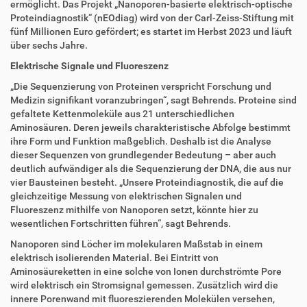
ermöglicht. Das Projekt „Nanoporen-basierte elektrisch-optische
Proteindiagnostik“ (nEOdiag) wird von der Carl-Zeiss-Stiftung mit
fünf Millionen Euro gefördert; es startet im Herbst 2023 und läuft
über sechs Jahre.
Elektrische Signale und Fluoreszenz
„Die Sequenzierung von Proteinen verspricht Forschung und
Medizin signifikant voranzubringen“, sagt Behrends. Proteine sind
gefaltete Kettenmoleküle aus 21 unterschiedlichen
Aminosäuren. Deren jeweils charakteristische Abfolge bestimmt
ihre Form und Funktion maßgeblich. Deshalb ist die Analyse
dieser Sequenzen von grundlegender Bedeutung – aber auch
deutlich aufwändiger als die Sequenzierung der DNA, die aus nur
vier Bausteinen besteht. „Unsere Proteindiagnostik, die auf die
gleichzeitige Messung von elektrischen Signalen und
Fluoreszenz mithilfe von Nanoporen setzt, könnte hier zu
wesentlichen Fortschritten führen“, sagt Behrends.
Nanoporen sind Löcher im molekularen Maßstab in einem
elektrisch isolierenden Material. Bei Eintritt von
Aminosäureketten in eine solche von Ionen durchströmte Pore
wird elektrisch ein Stromsignal gemessen. Zusätzlich wird die
innere Porenwand mit fluoreszierenden Molekülen versehen,