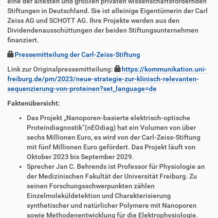
eine der ältesten und größten privaten wissenschaftsfördernden
Stiftungen in Deutschland. Sie ist alleinige Eigentümerin der Carl
Zeiss AG und SCHOTT AG. Ihre Projekte werden aus den
Dividendenausschüttungen der beiden Stiftungsunternehmen
finanziert.
Pressemitteilung der Carl-Zeiss-Stiftung
Link zur Originalpressemitteilung:
https://kommunikation.uni-
freiburg.de/pm/2023/neue-strategie-zur-klinisch-relevanten-
sequenzierung-von-proteinen?set_language=de
Faktenübersicht:
Das Projekt „Nanoporen-basierte elektrisch-optische
Proteindiagnostik“(nEOdiag) hat ein Volumen von über
sechs Millionen Euro, es wird von der Carl-Zeiss-Stiftung
mit fünf Millionen Euro gefördert. Das Projekt läuft von
Oktober 2023 bis September 2029.
Sprecher Jan C. Behrends ist Professor für Physiologie an
der Medizinischen Fakultät der Universität Freiburg. Zu
seinen Forschungsschwerpunkten zählen
Einzelmoleküldetektion und Charakterisierung
synthetischer und natürlicher Polymere mit Nanoporen
sowie Methodenentwicklung für die Elektrophysiologie.