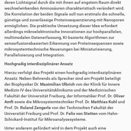
deren Lichtsignal durch die mit ihnen auf engstem Raum direkt
wechselwirkenden Aminosäuren charakteristisch verändert wird.
Die Korrelation der beiden Signale soll nun erstmals die schnelle,
günstige und zuverlässige Proteinsequenzierung mit Nanoporen
ermöglichen. Die praktische Umsetzung dieser Idee erfordert
allerdings mikroelektronische Innovationen zur hochparallelen,
multimodalen Datenerfassung, KI-basierte Algorithmen zur
sensorfusionsbasierten Erkennung von Proteinsequenzen sowie
mikrosystemtechnische Neuerungen bei Miniaturisierung,
Parallelisierung und Integration.
Hochgradig interdisziplinärer Ansatz
Hierzu verfolgt das Projekt einen hochgradig interdisziplinären
Ansatz: Neben Behrends als Sprecher sind am Projekt beteiligt
der Biophysiker Dr.
Maximilian Ulbrich
von der Klinik für Innere
Medizin IV des Universitätsklinikums und der Medizinischen
Fakultät der Universität Freiburg, der Informatiker Prof. Dr.
Oliver
Amft
sowie die Mikrosystemtechniker Prof. Dr.
Matthias Kuhl
und
Prof. Dr.
Roland Zengerle
von der Technischen Fakultät der
Universität Freiburg und Prof. Dr.
Felix von Stetten
vom Hahn-
Schickard-Institut für Mikroanalysesysteme.
Unter anderem gefördert wird in dem Projekt auch eine