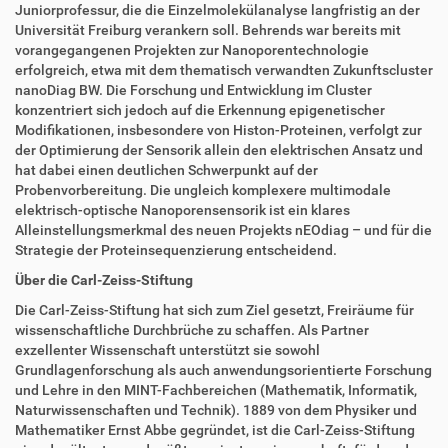
Juniorprofessur, die die Einzelmolekülanalyse langfristig an der
Universität Freiburg verankern soll. Behrends war bereits mit
vorangegangenen Projekten zur Nanoporentechnologie
erfolgreich, etwa mit dem thematisch verwandten Zukunftscluster
nanoDiag BW. Die Forschung und Entwicklung im Cluster
konzentriert sich jedoch auf die Erkennung epigenetischer
Modifikationen, insbesondere von Histon-Proteinen, verfolgt zur
der Optimierung der Sensorik allein den elektrischen Ansatz und
hat dabei einen deutlichen Schwerpunkt auf der
Probenvorbereitung. Die ungleich komplexere multimodale
elektrisch-optische Nanoporensensorik ist ein klares
Alleinstellungsmerkmal des neuen Projekts nEOdiag – und für die
Strategie der Proteinsequenzierung entscheidend.
Über die Carl-Zeiss-Stiftung
Die Carl-Zeiss-Stiftung hat sich zum Ziel gesetzt, Freiräume für
wissenschaftliche Durchbrüche zu schaffen. Als Partner
exzellenter Wissenschaft unterstützt sie sowohl
Grundlagenforschung als auch anwendungsorientierte Forschung
und Lehre in den MINT-Fachbereichen (Mathematik, Informatik,
Naturwissenschaften und Technik). 1889 von dem Physiker und
Mathematiker Ernst Abbe gegründet, ist die Carl-Zeiss-Stiftung