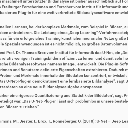
u maschinell unterstützter Bildanalyse ist bisher ausschließlich auf F
Freiburger Forscherinnen und Forscher vom Institut für Informatik und
siertes Plug-in für eine weit verbreitete Bildanalysesoftware entwicke
inellen Lernens, bei der komplexe Merkmale, zum Beispiel in Bildern,
aben antrainieren. Die Leistung eines „Deep Learning“-Verfahrens stei
ss für ein erfolgreiches Training künstlicher neuronaler Netze große D
ele Spezialanwendungen ist es nicht möglich, so großes Datenvolumen 
nd Prof. Dr.
Thomas Brox
vom Institut für Informatik das U-Net, ein „
aus relativ wenigen Trainingsbildern effizient zu lernen und damit sehr
nische Bildanalysesoftware namens ImageJ entwickelt. Die Plug-in-Softw
rinnen und Benutzern definierte Eigenschaften extrahieren. Dadurch m
Proben und Merkmale innerhalb der Bilddaten konzentriert, entwickelt w
as U-Net-Plug-in demokratisiert eine lernbasierte Bildanalyse", sagt 
utzerdaten an eine neue Bildanalyseaufgabe anzupassen.
ker eine rigorose Quantifizierung und Statistik der Bilddaten", sagt Pr
beteiligt war. „Das U-Net-Plug-in lässt sich problemlos in unsere besteh
en Bildern zu ziehen."
 K., Simons, M., Diester, I., Brox, T., Ronneberger, O. (2018): U-Net – Dee