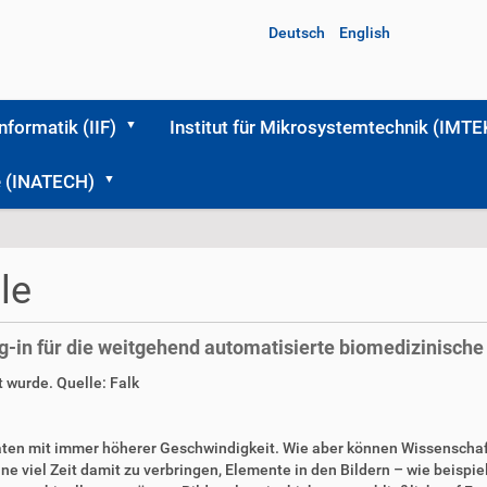
Deutsch
English
Informatik (IIF)
Institut für Mikrosystemtechnik (IMTE
me (INATECH)
le
g-in für die weitgehend automatisierte biomedizinische
t wurde. Quelle: Falk
ten mit immer höherer Geschwindigkeit. Wie aber können Wissenschaf
e viel Zeit damit zu verbringen, Elemente in den Bildern – wie beispi