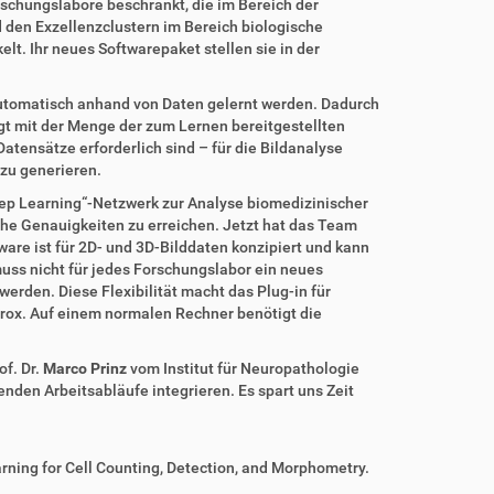
orschungslabore beschränkt, die im Bereich der
 den Exzellenzclustern im Bereich biologische
lt. Ihr neues Softwarepaket stellen sie in der
 automatisch anhand von Daten gelernt werden. Dadurch
gt mit der Menge der zum Lernen bereitgestellten
atensätze erforderlich sind – für die Bildanalyse
zu generieren.
Deep Learning“-Netzwerk zur Analyse biomedizinischer
 hohe Genauigkeiten zu erreichen. Jetzt hat das Team
are ist für 2D- und 3D-Bilddaten konzipiert und kann
uss nicht für jedes Forschungslabor ein neues
erden. Diese Flexibilität macht das Plug-in für
Brox. Auf einem normalen Rechner benötigt die
of. Dr.
Marco Prinz
vom Institut für Neuropathologie
enden Arbeitsabläufe integrieren. Es spart uns Zeit
p Learning for Cell Counting, Detection, and Morphometry.