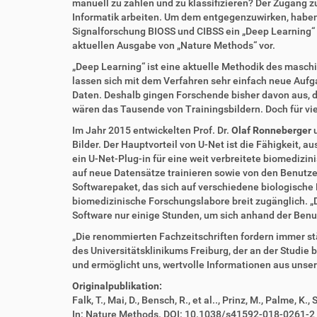
t
e
manuell zu zählen und zu klassifizieren? Der Zugang z
z
l
Informatik arbeiten. Um dem entgegenzuwirken, haben 
u
a
Signalforschung BIOSS und CIBSS ein „Deep Learning“ ba
g
k
aktuellen Ausgabe von „Nature Methods“ vor.
r
t
„Deep Learning“ ist eine aktuelle Methodik des masch
i
i
lassen sich mit dem Verfahren sehr einfach neue Aufg
f
o
Daten. Deshalb gingen Forschende bisher davon aus, da
f
n
wären das Tausende von Trainingsbildern. Doch für vi
e
n
Im Jahr 2015 entwickelten Prof. Dr.
Olaf Ronneberger
u
Bilder. Der Hauptvorteil von U-Net ist die Fähigkeit, 
ein U-Net-Plug-in für eine weit verbreitete biomedizi
auf neue Datensätze trainieren sowie von den Benutze
Softwarepaket, das sich auf verschiedene biologische 
biomedizinische Forschungslabore breit zugänglich. „D
Software nur einige Stunden, um sich anhand der Ben
„Die renommierten Fachzeitschriften fordern immer stär
des Universitätsklinikums Freiburg, der an der Studie 
und ermöglicht uns, wertvolle Informationen aus unser
Originalpublikation:
Falk, T., Mai, D., Bensch, R., et al.., Prinz, M., Palme,
In: Nature Methods. DOI: 10.1038/s41592-018-0261-2