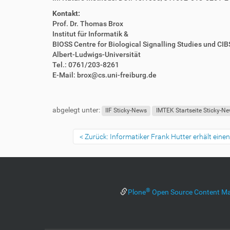
Kontakt:
Prof. Dr. Thomas Brox
Institut für Informatik &
BIOSS Centre for Biological Signalling Studies und CIBS
Albert-Ludwigs-Universität
Tel.: 0761/203-8261
E-Mail: brox@cs.uni-freiburg.de
F
B
u
e
abgelegt unter:
ß
n
IIF Sticky-News
IMTEK Startseite Sticky-N
z
u
e
t
Zurück: Informatiker Frank Hutter erhält ein
i
z
l
e
e
r
s
p
®
Plone
Open Source Content M
e
z
i
f