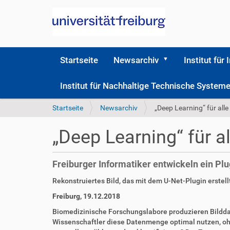
Startseite
Newsarchiv
Institut für 
Institut für Nachhaltige Technische Syste
S
Startseite
Newsarchiv
„Deep Learning“ für alle
i
e
„Deep Learning“ für al
s
i
n
Freiburger Informatiker entwickeln ein Plu
d
h
D
A
Rekonstruiertes Bild, das mit dem U-Net-Plugin erstell
i
i
r
Freiburg, 19.12.2018
e
r
t
r
e
i
Biomedizinische Forschungslabore produzieren Bildda
k
k
Wissenschaftler diese Datenmenge optimal nutzen, ohn