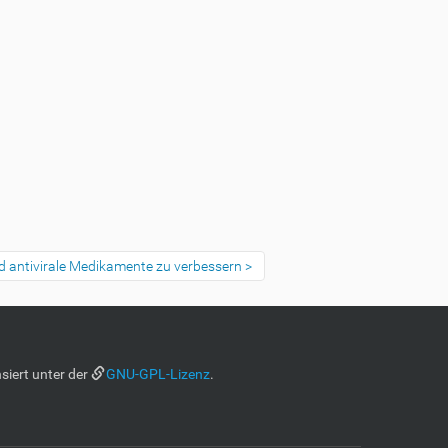
nd antivirale Medikamente zu verbessern
siert unter der
GNU-GPL-Lizenz
.