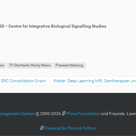
S – Centre for Integrative Biological Signalling Studies
ews
TF-Startseite Sticky-News
Pressemitteilung
en ERC Consolidator Grant
Weiter: Deep Learning hilft, Gentherapien u
anagement System
©
2000-2026
Plone Foundation
und Freunde. Lizen
Powered by Plone & Python