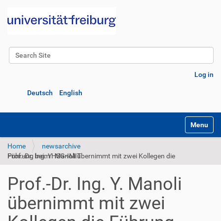
Search Site
Advanced Search…
Log in
Deutsch
English
Toggle na
Home
newsarchive
Prof.-Dr. Ing. Y. Manoli übernimmt mit zwei Kollegen die Führung beim HSG-IMIT
Prof.-Dr. Ing. Y. Manoli
übernimmt mit zwei