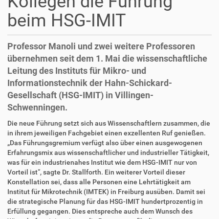
Kollegen die Führung
beim HSG-IMIT
Professor Manoli und zwei weitere Professoren
übernehmen seit dem 1. Mai die wissenschaftliche
Leitung des Instituts für Mikro- und
Informationstechnik der Hahn-Schickard-
Gesellschaft (HSG-IMIT) in Villingen-
Schwenningen.
D
A
Die neue Führung setzt sich aus Wissenschaftlern zusammen, die
i
r
in ihrem jeweiligen Fachgebiet einen exzellenten Ruf genießen.
r
t
„Das Führungsgremium verfügt also über einen ausgewogenen
e
i
Erfahrungsmix aus wissenschaftlicher und industrieller Tätigkeit,
k
k
was für ein industrienahes Institut wie dem HSG-IMIT nur von
t
e
Vorteil ist“, sagte Dr. Stallforth. Ein weiterer Vorteil dieser
z
l
Konstellation sei, dass alle Personen eine Lehrtätigkeit am
u
a
Institut für Mikrotechnik (IMTEK) in Freiburg ausüben. Damit sei
g
k
die strategische Planung für das HSG-IMIT hundertprozentig in
r
t
Erfüllung gegangen. Dies entspreche auch dem Wunsch des