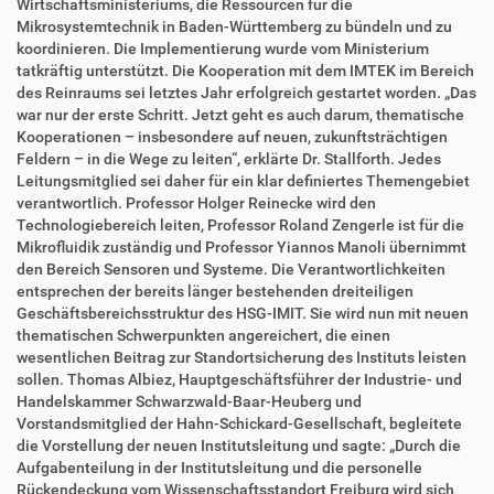
i
i
Wirtschaftsministeriums, die Ressourcen für die
f
o
Mikrosystemtechnik in Baden-Württemberg zu bündeln und zu
f
n
koordinieren. Die Implementierung wurde vom Ministerium
e
tatkräftig unterstützt. Die Kooperation mit dem IMTEK im Bereich
n
des Reinraums sei letztes Jahr erfolgreich gestartet worden. „Das
war nur der erste Schritt. Jetzt geht es auch darum, thematische
Kooperationen – insbesondere auf neuen, zukunftsträchtigen
Feldern – in die Wege zu leiten“, erklärte Dr. Stallforth. Jedes
Leitungsmitglied sei daher für ein klar definiertes Themengebiet
verantwortlich. Professor Holger Reinecke wird den
Technologiebereich leiten, Professor Roland Zengerle ist für die
Mikrofluidik zuständig und Professor Yiannos Manoli übernimmt
den Bereich Sensoren und Systeme. Die Verantwortlichkeiten
entsprechen der bereits länger bestehenden dreiteiligen
Geschäftsbereichsstruktur des HSG-IMIT. Sie wird nun mit neuen
thematischen Schwerpunkten angereichert, die einen
wesentlichen Beitrag zur Standortsicherung des Instituts leisten
sollen. Thomas Albiez, Hauptgeschäftsführer der Industrie- und
Handelskammer Schwarzwald-Baar-Heuberg und
Vorstandsmitglied der Hahn-Schickard-Gesellschaft, begleitete
die Vorstellung der neuen Institutsleitung und sagte: „Durch die
Aufgabenteilung in der Institutsleitung und die personelle
Rückendeckung vom Wissenschaftsstandort Freiburg wird sich