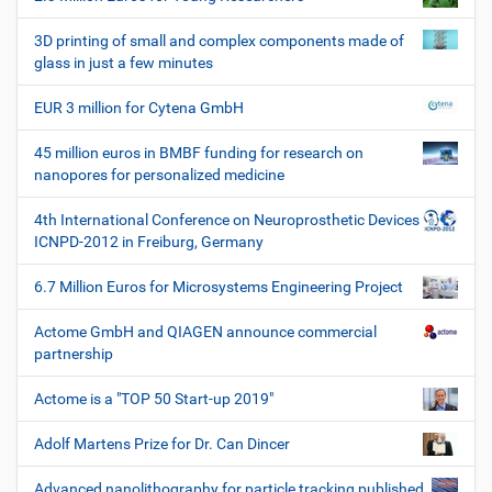
n
c
h
3D printing of small and complex components made of
e
glass in just a few minutes
W
e
EUR 3 million for Cytena GmbH
r
k
45 million euros in BMBF funding for research on
z
nanopores for personalized medicine
e
u
4th International Conference on Neuroprosthetic Devices
g
ICNPD-2012 in Freiburg, Germany
e
6.7 Million Euros for Microsystems Engineering Project
Actome GmbH and QIAGEN announce commercial
partnership
Actome is a "TOP 50 Start-up 2019"
Adolf Martens Prize for Dr. Can Dincer
Advanced nanolithography for particle tracking published