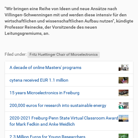
"Wir bringen eine Reihe von Ideen und neue Ansätze nach
Villingen-Schwenningen mit und werden diese intensiv für den
wirtschaftlichen und wissenschaftlichen Aufbau nutzen", kündigte
Professor Reinecke, der Vorsitzende des neuen
Leitungsgremiums, an.
F
B
u
e
Filed under:
ß
n
Fritz Huettinger Chair of Microelectronics
z
u
e
t
A decade of online Masters' programs
N
i
z
a
l
e
cytena received EUR 1.1 million
v
e
r
i
s
15 years Microelectronics in Freiburg
p
g
e
200,000 euros for research into sustainable energy
a
z
t
i
2020-2021 Freiburg-Penn State Virtual Classroom Award
i
f
for Mark Fedkin and Anke Weidlich
i
o
s
2.3 Million Euros for Young Researchers