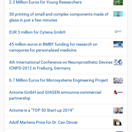
h
2.3 Million Euros for Young Researchers
n
e
W
3D printing of small and complex components made of
e
glass in just a few minutes
r
k
EUR 3 million for Cytena GmbH
z
e
45 million euros in BMBF funding for research on
u
nanopores for personalized medicine
g
e
4th International Conference on Neuroprosthetic Devices
ICNPD-2012 in Freiburg, Germany
6.7 Million Euros for Microsystems Engineering Project
Actome GmbH and QIAGEN announce commercial
partnership
Actome is a "TOP 50 Start-up 2019"
Adolf Martens Prize for Dr. Can Dincer