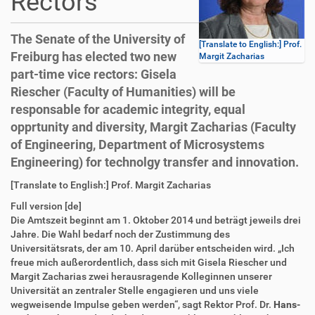
Rectors
The Senate of the University of
[Translate to English:] Prof.
Freiburg has elected two new
Margit Zacharias
part-time vice rectors: Gisela
Riescher (Faculty of Humanities) will be
responsable for academic integrity, equal
opprtunity and diversity, Margit Zacharias (Faculty
of Engineering, Department of Microsystems
Engineering) for technolgy transfer and innovation.
D
A
[Translate to English:] Prof. Margit Zacharias
i
r
Full version [de]
r
t
Die Amtszeit beginnt am 1. Oktober 2014 und beträgt jeweils drei
e
i
Jahre. Die Wahl bedarf noch der Zustimmung des
k
k
Universitätsrats, der am 10. April darüber entscheiden wird. „Ich
t
e
freue mich außerordentlich, dass sich mit Gisela Riescher und
z
l
Margit Zacharias zwei herausragende Kolleginnen unserer
u
a
Universität an zentraler Stelle engagieren und uns viele
g
k
wegweisende Impulse geben werden“, sagt Rektor Prof. Dr.
Hans-
r
t