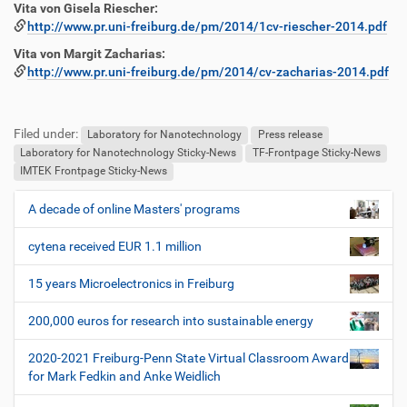
Vita von Gisela Riescher:
http://www.pr.uni-freiburg.de/pm/2014/1cv-riescher-2014.pdf
Vita von Margit Zacharias:
http://www.pr.uni-freiburg.de/pm/2014/cv-zacharias-2014.pdf
F
B
u
e
Filed under:
ß
n
Laboratory for Nanotechnology
Press release
z
u
Laboratory for Nanotechnology Sticky-News
TF-Frontpage Sticky-News
e
t
IMTEK Frontpage Sticky-News
i
z
l
e
A decade of online Masters' programs
N
e
r
a
s
cytena received EUR 1.1 million
v
p
i
e
15 years Microelectronics in Freiburg
z
g
i
200,000 euros for research into sustainable energy
a
f
t
i
2020-2021 Freiburg-Penn State Virtual Classroom Award
i
s
for Mark Fedkin and Anke Weidlich
c
o