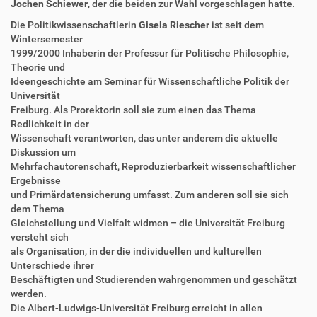
Jochen Schiewer
, der die beiden zur Wahl vorgeschlagen hatte.
i
i
f
o
Die Politikwissenschaftlerin
Gisela Riescher
ist seit dem
f
n
Wintersemester
e
1999/2000 Inhaberin der Professur für Politische Philosophie,
n
Theorie und
Ideengeschichte am Seminar für Wissenschaftliche Politik der
Universität
Freiburg. Als Prorektorin soll sie zum einen das Thema
Redlichkeit in der
Wissenschaft verantworten, das unter anderem die aktuelle
Diskussion um
Mehrfachautorenschaft, Reproduzierbarkeit wissenschaftlicher
Ergebnisse
und Primärdatensicherung umfasst. Zum anderen soll sie sich
dem Thema
Gleichstellung und Vielfalt widmen – die Universität Freiburg
versteht sich
als Organisation, in der die individuellen und kulturellen
Unterschiede ihrer
Beschäftigten und Studierenden wahrgenommen und geschätzt
werden.
Die Albert-Ludwigs-Universität Freiburg erreicht in allen