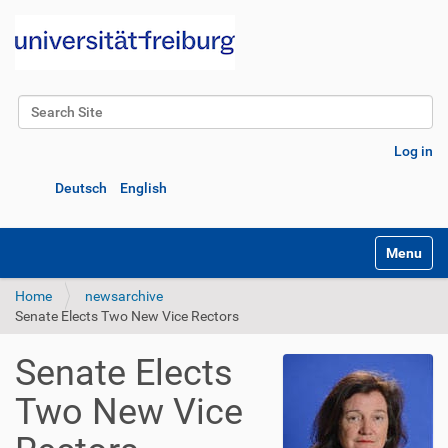
Search Site
Advanced Search…
Log in
Deutsch
English
Toggle na
Home
newsarchive
Senate Elects Two New Vice Rectors
Senate Elects
Two New Vice