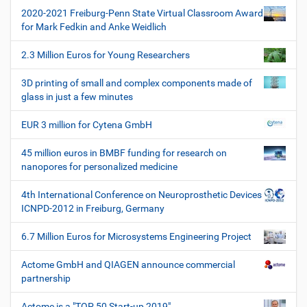
t
i
2020-2021 Freiburg-Penn State Virtual Classroom Award
i
f
for Mark Fedkin and Anke Weidlich
i
o
s
2.3 Million Euros for Young Researchers
n
c
h
3D printing of small and complex components made of
e
glass in just a few minutes
W
e
EUR 3 million for Cytena GmbH
r
k
45 million euros in BMBF funding for research on
z
nanopores for personalized medicine
e
u
4th International Conference on Neuroprosthetic Devices
g
ICNPD-2012 in Freiburg, Germany
e
6.7 Million Euros for Microsystems Engineering Project
Actome GmbH and QIAGEN announce commercial
partnership
Actome is a "TOP 50 Start-up 2019"