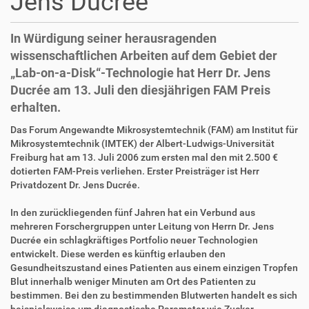
Jens Ducrée
In Würdigung seiner herausragenden
wissenschaftlichen Arbeiten auf dem Gebiet der
„Lab-on-a-Disk“-Technologie hat Herr Dr. Jens
Ducrée am 13. Juli den diesjährigen FAM Preis
erhalten.
D
A
Das Forum Angewandte Mikrosystemtechnik (FAM) am Institut für
i
r
Mikrosystemtechnik (IMTEK) der Albert-Ludwigs-Universität
r
t
Freiburg hat am 13. Juli 2006 zum ersten mal den mit 2.500 €
e
i
dotierten FAM-Preis verliehen. Erster Preisträger ist Herr
k
k
Privatdozent Dr. Jens Ducrée.
t
e
z
l
In den zurückliegenden fünf Jahren hat ein Verbund aus
u
a
mehreren Forschergruppen unter Leitung von Herrn Dr. Jens
g
k
Ducrée ein schlagkräftiges Portfolio neuer Technologien
r
t
entwickelt. Diese werden es künftig erlauben den
i
i
Gesundheitszustand eines Patienten aus einem einzigen Tropfen
f
o
Blut innerhalb weniger Minuten am Ort des Patienten zu
f
n
bestimmen. Bei den zu bestimmenden Blutwerten handelt es sich
e