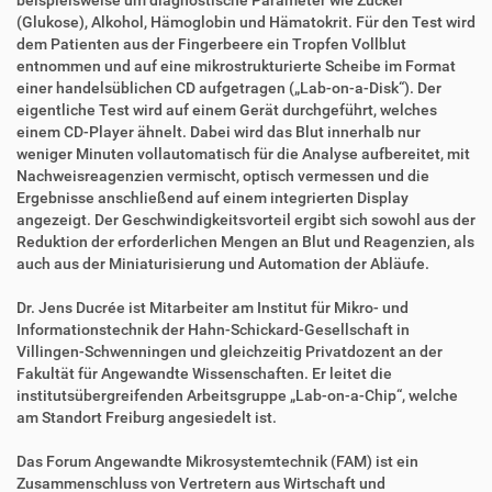
beispielsweise um diagnostische Parameter wie Zucker
n
(Glukose), Alkohol, Hämoglobin und Hämatokrit. Für den Test wird
dem Patienten aus der Fingerbeere ein Tropfen Vollblut
entnommen und auf eine mikrostrukturierte Scheibe im Format
einer handelsüblichen CD aufgetragen („Lab-on-a-Disk“). Der
eigentliche Test wird auf einem Gerät durchgeführt, welches
einem CD-Player ähnelt. Dabei wird das Blut innerhalb nur
weniger Minuten vollautomatisch für die Analyse aufbereitet, mit
Nachweisreagenzien vermischt, optisch vermessen und die
Ergebnisse anschließend auf einem integrierten Display
angezeigt. Der Geschwindigkeitsvorteil ergibt sich sowohl aus der
Reduktion der erforderlichen Mengen an Blut und Reagenzien, als
auch aus der Miniaturisierung und Automation der Abläufe.
Dr. Jens Ducrée ist Mitarbeiter am Institut für Mikro- und
Informationstechnik der Hahn-Schickard-Gesellschaft in
Villingen-Schwenningen und gleichzeitig Privatdozent an der
Fakultät für Angewandte Wissenschaften. Er leitet die
institutsübergreifenden Arbeitsgruppe „Lab-on-a-Chip“, welche
am Standort Freiburg angesiedelt ist.
Das Forum Angewandte Mikrosystemtechnik (FAM) ist ein
Zusammenschluss von Vertretern aus Wirtschaft und