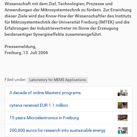
Wissenschaft mit dem Ziel, Technologien, Prozesse und
Anwendungen der Mikrosystemtechnik zu fördern. Zur Erreichung
dieser Ziele wird das Know-How der Wissenschaftler des Instituts
für Mikrosystemtechnik der Universität Freiburg (IMTEK) und die
Erfahrungen der Industrievertreter im Sinne der Erzeugung
beiderseitiger Synergieeffekte zusammengeführt.
Pressemeldung,
Freiburg, 13. Juli 2006
F
B
u
e
Filed under:
ß
n
Laboratory for MEMS Applications
z
u
e
t
A decade of online Masters' programs
N
i
z
a
l
e
cytena received EUR 1.1 million
v
e
r
i
s
15 years Microelectronics in Freiburg
p
g
e
200,000 euros for research into sustainable energy
a
z