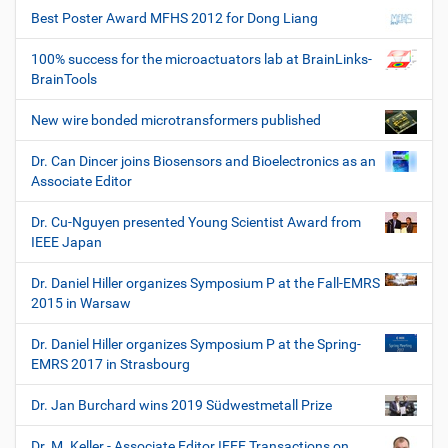
Best Poster Award MFHS 2012 for Dong Liang
100% success for the microactuators lab at BrainLinks-
BrainTools
New wire bonded microtransformers published
Dr. Can Dincer joins Biosensors and Bioelectronics as an
Associate Editor
Dr. Cu-Nguyen presented Young Scientist Award from
IEEE Japan
Dr. Daniel Hiller organizes Symposium P at the Fall-EMRS
2015 in Warsaw
Dr. Daniel Hiller organizes Symposium P at the Spring-
EMRS 2017 in Strasbourg
Dr. Jan Burchard wins 2019 Südwestmetall Prize
Dr. M. Keller - Associate Editor IEEE Transactions on