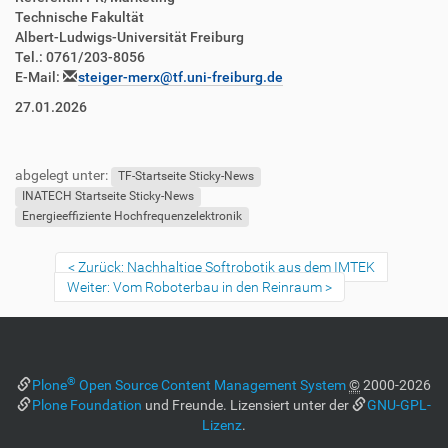
Technische Fakultät
Albert-Ludwigs-Universität Freiburg
Tel.: 0761/203-8056
E-Mail:
steiger-merx@tf.uni-freiburg.de
27.01.2026
abgelegt unter:
TF-Startseite Sticky-News
INATECH Startseite Sticky-News
Energieeffiziente Hochfrequenzelektronik
Zurück: Nachhaltige Softrobotik aus dem IMTEK
Weiter: Vom Roboterbau in den Reinraum
®
Plone
Open Source Content Management System
©
2000-2026
Plone Foundation
und Freunde. Lizensiert unter der
GNU-GPL-
Lizenz
.